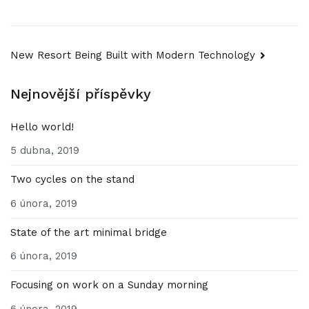
Navigace
New Resort Being Built with Modern Technology
pro
Nejnovější příspěvky
příspěvek
Hello world!
5 dubna, 2019
Two cycles on the stand
6 února, 2019
State of the art minimal bridge
6 února, 2019
Focusing on work on a Sunday morning
6 února, 2019