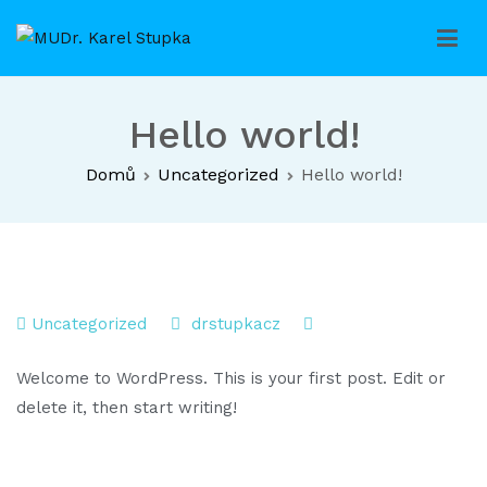
Přeskočit
na
MUDr. Karel Stupka
Ordinace praktického zubního lékařství
obsah
Hello world!
Domů
Uncategorized
Hello world!
Uncategorized
drstupkacz
Welcome to WordPress. This is your first post. Edit or
delete it, then start writing!